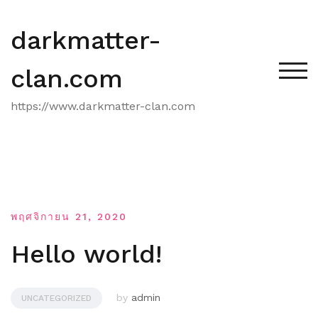
Skip
to
darkmatter-
content
clan.com
TOG
https://www.darkmatter-clan.com
พฤศจิกายน 21, 2020
Hello world!
by
admin
UNCATEGORIZED